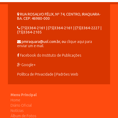
RUA ROSALVO FÉLIX, Nº 74, CENTRO, IRAQUARA-
BA. CEP: 46980-000
(75)3364-2161 | (75)3364-2161 | (75)3364-2227 |
(75)3364-2105
pmiraquara@uol.com.br, ou
clique aqui para
enviar um e-mail.
Facebook do Instituto de Publicações
Google+
Política de Privacidade
|
Padrões Web
Menu Principal
Home
Diário Oficial
Notícias
Álbum de Fotos